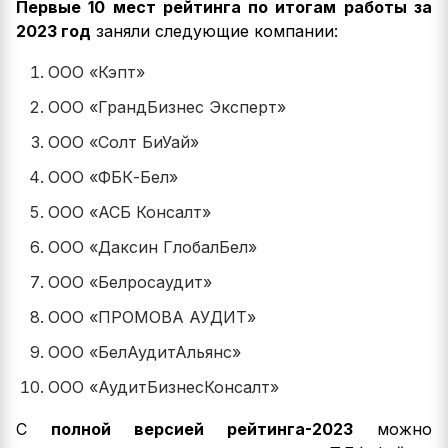
Первые 10 мест рейтинга по итогам работы за
2023 год
заняли следующие компании:
ООО «Кэпт»
ООО «ГрандБизнес Эксперт»
ООО «Солт БиУай»
ООО «ФБК-Бел»
ООО «АСБ Консалт»
ООО «Даксин ГлобалБел»
ООО «Белросаудит»
ООО «ПРОМОВА АУДИТ»
ООО «БелАудитАльянс»
ООО «АудитБизнесКонсалт»
С
полной версией рейтинга-2023
можно